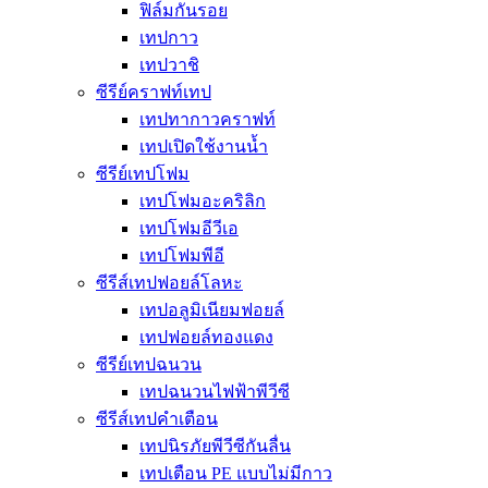
ฟิล์มกันรอย
เทปกาว
เทปวาชิ
ซีรีย์คราฟท์เทป
เทปทากาวคราฟท์
เทปเปิดใช้งานน้ำ
ซีรีย์เทปโฟม
เทปโฟมอะคริลิก
เทปโฟมอีวีเอ
เทปโฟมพีอี
ซีรีส์เทปฟอยล์โลหะ
เทปอลูมิเนียมฟอยล์
เทปฟอยล์ทองแดง
ซีรีย์เทปฉนวน
เทปฉนวนไฟฟ้าพีวีซี
ซีรีส์เทปคำเตือน
เทปนิรภัยพีวีซีกันลื่น
เทปเตือน PE แบบไม่มีกาว